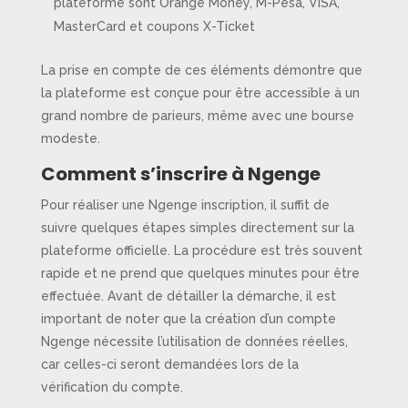
plateforme sont Orange Money, M-Pesa, VISA,
MasterCard et coupons X-Ticket
La prise en compte de ces éléments démontre que
la plateforme est conçue pour être accessible à un
grand nombre de parieurs, même avec une bourse
modeste.
Comment s’inscrire à Ngenge
Pour réaliser une Ngenge inscription, il suffit de
suivre quelques étapes simples directement sur la
plateforme officielle. La procédure est très souvent
rapide et ne prend que quelques minutes pour être
effectuée. Avant de détailler la démarche, il est
important de noter que la création d’un compte
Ngenge nécessite l’utilisation de données réelles,
car celles-ci seront demandées lors de la
vérification du compte.