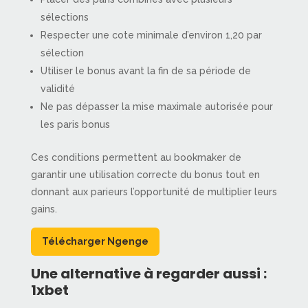
sélections
Respecter une cote minimale d’environ 1,20 par
sélection
Utiliser le bonus avant la fin de sa période de
validité
Ne pas dépasser la mise maximale autorisée pour
les paris bonus
Ces conditions permettent au bookmaker de
garantir une utilisation correcte du bonus tout en
donnant aux parieurs l’opportunité de multiplier leurs
gains.
Télécharger Ngenge
Une alternative à regarder aussi :
1xbet