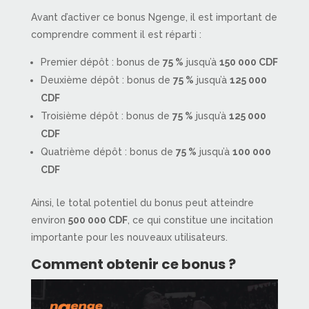
Avant d’activer ce bonus Ngenge, il est important de
comprendre comment il est réparti :
Premier dépôt : bonus de
75 %
jusqu’à
150 000 CDF
Deuxième dépôt : bonus de
75 %
jusqu’à
125 000
CDF
Troisième dépôt : bonus de
75 %
jusqu’à
125 000
CDF
Quatrième dépôt : bonus de
75 %
jusqu’à
100 000
CDF
Ainsi, le total potentiel du bonus peut atteindre
environ
500 000 CDF
, ce qui constitue une incitation
importante pour les nouveaux utilisateurs.
Comment obtenir ce bonus ?