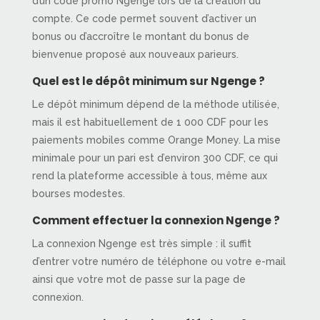
d’un code promo Ngenge lors de la création du
compte. Ce code permet souvent d’activer un
bonus ou d’accroître le montant du bonus de
bienvenue proposé aux nouveaux parieurs.
Quel est le dépôt minimum sur Ngenge ?
Le dépôt minimum dépend de la méthode utilisée,
mais il est habituellement de 1 000 CDF pour les
paiements mobiles comme Orange Money. La mise
minimale pour un pari est d’environ 300 CDF, ce qui
rend la plateforme accessible à tous, même aux
bourses modestes.
Comment effectuer la connexion Ngenge ?
La connexion Ngenge est très simple : il suffit
d’entrer votre numéro de téléphone ou votre e-mail
ainsi que votre mot de passe sur la page de
connexion.