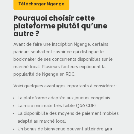
Télécharger Ngenge
Pourquoi choisir cette
plateforme plutôt qu’une
autre ?
Avant de faire une inscription Ngenge, certains
parieurs souhaitent savoir ce qui distingue le
bookmaker de ses concurrents disponibles sur le
marché local. Plusieurs facteurs expliquent la
popularité de Ngenge en RDC.
Voici quelques avantages importants à considérer :
La plateforme adaptée aux joueurs congolais
La mise minimale très faible (300 CDF)
La disponibilité des moyens de paiement mobiles
adapté au marché local
Un bonus de bienvenue pouvant atteindre
500