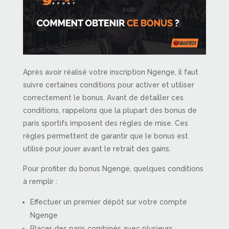
Après avoir réalisé votre inscription Ngenge, il faut
suivre certaines conditions pour activer et utiliser
correctement le bonus. Avant de détailler ces
conditions, rappelons que la plupart des bonus de
paris sportifs imposent des règles de mise. Ces
règles permettent de garantir que le bonus est
utilisé pour jouer avant le retrait des gains.
Pour profiter du bonus Ngenge, quelques conditions
à remplir :
Effectuer un premier dépôt sur votre compte
Ngenge
Placer des paris combinés avec plusieurs