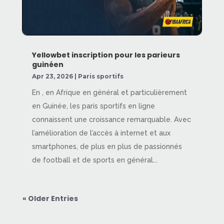
Yellowbet inscription pour les parieurs
guinéen
Apr 23, 2026
|
Paris sportifs
En , en Afrique en général et particulièrement
en Guinée, les paris sportifs en ligne
connaissent une croissance remarquable. Avec
l’amélioration de l’accès à internet et aux
smartphones, de plus en plus de passionnés
de football et de sports en général...
« Older Entries