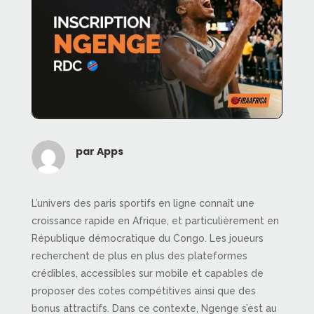
par
Apps
L’univers des paris sportifs en ligne connaît une
croissance rapide en Afrique, et particulièrement en
République démocratique du Congo. Les joueurs
recherchent de plus en plus des plateformes
crédibles, accessibles sur mobile et capables de
proposer des cotes compétitives ainsi que des
bonus attractifs. Dans ce contexte, Ngenge s’est au