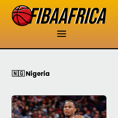
🇳🇬 Nigeria