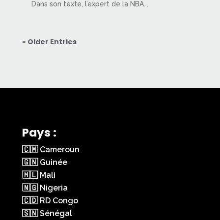
Dans son texte, l’expert de la NBA...
« Older Entries
Pays :
🇨🇲 Cameroun
🇬🇳 Guinée
🇲🇱 Mali
🇳🇬 Nigeria
🇨🇩 RD Congo
🇸🇳 Sénégal