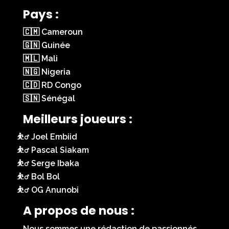
Pays :
🇨🇲 Cameroun
🇬🇳 Guinée
🇲🇱 Mali
🇳🇬 Nigeria
🇨🇩 RD Congo
🇸🇳 Sénégal
Meilleurs joueurs :
Joel Embiid
Pascal Siakam
Serge Ibaka
Bol Bol
OG Anunobi
A propos de nous :
Nous sommes une rédaction de passionnés