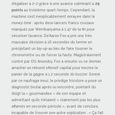
d’égaliser à 2-2 grâce à une avance culminant à
29
points
au troisième quart-temps. Cependant, la
machine s’est inexplicablement enrayée dans le
money-time
: après deux lancers francs cruciaux
manqués par Wembanyama à 1:47 de la fin pour
sécuriser l’avance, De’Aaron Fox a pris une très
mauvaise décision à 16 secondes du terme en
précipitant un
lay-up
au lieu de faire tourner le
chronomètre ou de forcer la faute. Magistralement
contré par OG Anunoby, Fox a ensuite vu ce dernier
arracher un rebond offensif capital pour inscrire le
panier de la gagne à 1,2 seconde du buzzer. Sonné
par ce naufrage inouï, le prodige tricolore a posé un
diagnostic brutal après la rencontre, pointant du
doigt la « gourmandise » de son équipe et
admettant qu’ils n’étaient « clairement pas les plus
affamés en seconde période », avant de conclure,
incapable de trouver une autre explication : « Ça fait