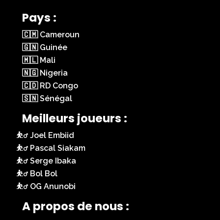
Pays :
🇨🇲 Cameroun
🇬🇳 Guinée
🇲🇱 Mali
🇳🇬 Nigeria
🇨🇩 RD Congo
🇸🇳 Sénégal
Meilleurs joueurs :
Joel Embiid
Pascal Siakam
Serge Ibaka
Bol Bol
OG Anunobi
A propos de nous :