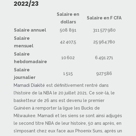
2022/23
Salaire en
Salaire en F CFA
dollars
Salaire annuel
508 891
311 577 980
Salaire
42 407,5
25 964 780
mensuel
Salaire
10 602
6 491 271
hebdomadaire
Salaire
1 515
927 586
journalier
Mamadi Diakité
est définitivement rentré dans
l’histoire de la NBA le 20 juillet 2021. Ce soir-là, le
basketteur de 26 ans est devenu le premier
Guinéen à remporter la ligue les Bucks de
Milwaukee. Mamadi et les siens se sont ainsi adjugés
le second titre NBA de leur histoire, 50 ans après, en
s’imposant chez eux face aux Phoenix Suns, après un