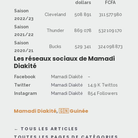
dollars
FCFA
Saison
Cleveland
508 891
311 577 980
2022/23
Saison
Thunder
869 078
532 109 170
2021/22
Saison
Bucks
529 341
324 098 873
2020/21
Les réseaux sociaux de Mamadi
Diakité
Facebook
Mamadi Diakité
–
Twitter
Mamadi Diakité
14,9 K Twittos
Instagram
Mamadi Diakité
854 Followers
Mamadi Diakité
,
🇬🇳 Guinée
←
TOUS LES ARTICLES
TOUTES LES PAGES DE CATÉGORIES