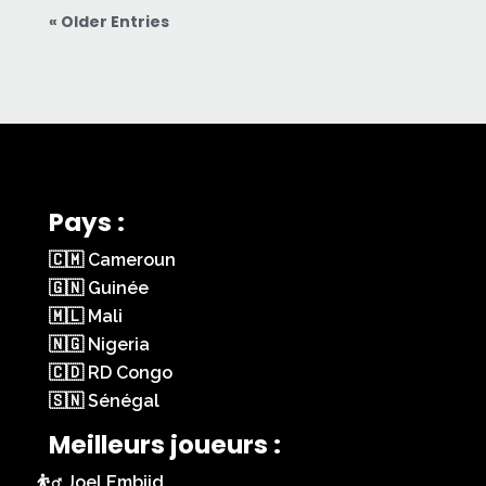
« Older Entries
Pays :
🇨🇲 Cameroun
🇬🇳 Guinée
🇲🇱 Mali
🇳🇬 Nigeria
🇨🇩 RD Congo
🇸🇳 Sénégal
Meilleurs joueurs :
Joel Embiid