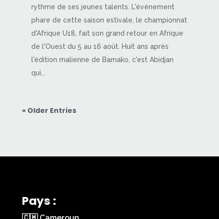
rythme de ses jeunes talents. L'événement
phare de cette saison estivale, le championnat
d'Afrique U18, fait son grand retour en Afrique
de l'Ouest du 5 au 16 août. Huit ans après
l'édition malienne de Bamako, c'est Abidjan
qui...
« Older Entries
Pays :
🇨🇲 Cameroun