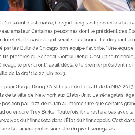
 d’un talent inestimable, Gorgui Dieng s’est présenté à la dr
veau amateur. Certaines personnes dont le président des Et
ui et était quasi sûr qu’il serait sélectionné. Le dirigeant am
té par les Bulls de Chicago, son équipe favorite. “Une équip
 fils préférés du Sénégal, Gorgui Dieng. C’est un formidable 
hicago le prendront.”, avait déclaré le premier président noir
le de la draft le 27 juin 2013.
ur pour Gorgui Dieng. C’est le jour de la draft de la NBA 2013 
ts de la ville de New York aux Etats-Unis. Le sénégalais, âg
1e position par Jazz de l’Utah au même titre que certains gr
encore Trey Burke. Toutefois, il ne restera pas avec la 
berwolves du Minnesota dans l’État du Minneapolis. C’est dans
re la carrière professionnelle du pivot sénégalais.