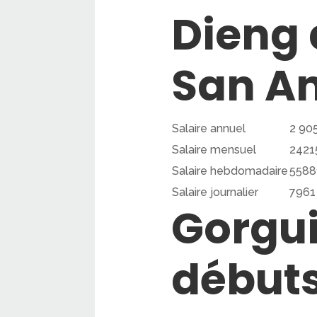
Dieng 
San An
Salaire annuel
2 905
Salaire mensuel
24215
Salaire hebdomadaire
55881
Salaire journalier
7961 
Gorgui
débuts