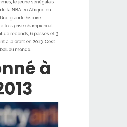
mmes, le jeune sénégalais
 de la NBA en Afrique du
 Une grande histoire
le très prisé championnat
ant de rebonds, 6 passes et 3
nt à la draft en 2013. C’est
tball au monde.
onné à
2013