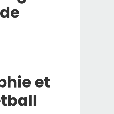
 de
phie et
tball