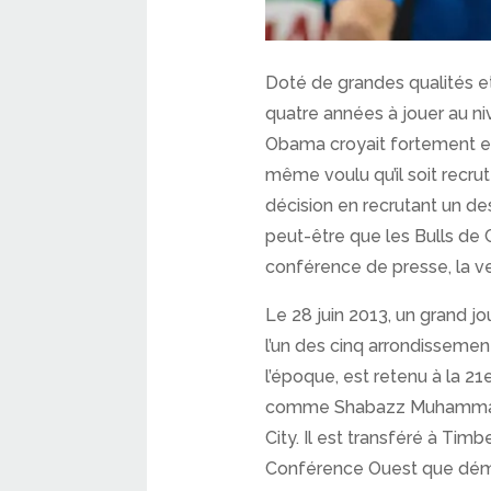
Doté de grandes qualités et
quatre années à jouer au ni
Obama croyait fortement en l
même voulu qu’il soit recru
décision en recrutant un des
peut-être que les Bulls de C
conférence de presse, la veil
Le 28 juin 2013, un grand jo
l’un des cinq arrondissemen
l’époque, est retenu à la 2
comme Shabazz Muhammad ou 
City. Il est transféré à Tim
Conférence Ouest que démar